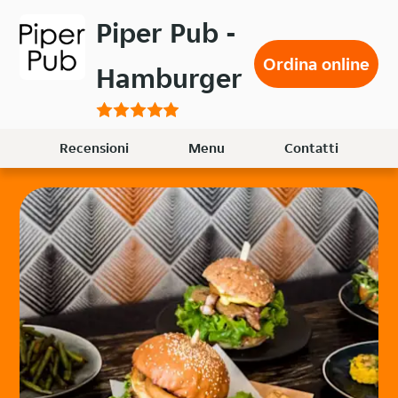
Passa
Piper Pub -
al
contenuto
Ordina online
Hamburger
principale
Recensioni
Menu
Contatti